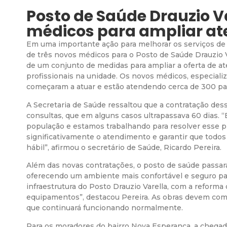
Posto de Saúde Drauzio V
médicos para ampliar a
Em uma importante ação para melhorar os serviços de s
de três novos médicos para o Posto de Saúde Drauzio V
de um conjunto de medidas para ampliar a oferta de a
profissionais na unidade. Os novos médicos, especializa
começaram a atuar e estão atendendo cerca de 300 pac
A Secretaria de Saúde ressaltou que a contratação dess
consultas, que em alguns casos ultrapassava 60 dias. 
população e estamos trabalhando para resolver esse 
significativamente o atendimento e garantir que tod
hábil”, afirmou o secretário de Saúde, Ricardo Pereira.
Além das novas contratações, o posto de saúde passará 
oferecendo um ambiente mais confortável e seguro pa
infraestrutura do Posto Drauzio Varella, com a reforma
equipamentos”, destacou Pereira. As obras devem com
que continuará funcionando normalmente.
Para os moradores do bairro Nova Esperança, a chegada