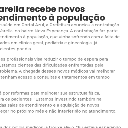
arella recebe novos
tendimento à população
aúde em Portal Azul, a Prefeitura anunciou a contratação
arella, no bairro Nova Esperança. A contratação faz parte
tendimento à população, que vinha sofrendo com a falta de
dos em clínica geral, pediatria e ginecologia, já
ientes por dia.
es profissionais visa reduzir o tempo de espera para
“Estamos cientes das dificuldades enfrentadas pela
problema. A chegada desses novos médicos vai melhorar
os tenham acesso a consultas e tratamentos em tempo
por reformas para melhorar sua estrutura física,
ra os pacientes. “Estamos investindo também na
 das salas de atendimento e a aquisição de novos
eçar no próximo mês e não interferirão no atendimento,
 dos novos médicos já trouxe alívio. “Eu estava esperando