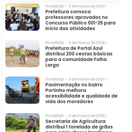
3 de março de 2024
-
Frcod3lab
-
Prefeitura convoca
professores aprovados no
Concurso Público 001-25 para
início das atividades
3 de março de 2024
-
Frcod3lab
-
Prefeitura de Portal Azul
distribui 200 cestas básicas
para a comunidade Folha
Larga
3 de março de 2024
-
Frcod3lab
-
Pavimentação no bairro
Portinho melhora
acessibilidade e qualidade de
vida dos moradores
3 de março de 2024
-
Frcod3lab
-
Secretaria de Agricultura
distribui 1 tonelada de grãos