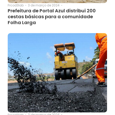
3 de março de 2024
-
Frcod3lab
-
Prefeitura de Portal Azul distribui 200
cestas básicas para a comunidade
Folha Larga
3 de março de 2024
-
Frcod3lab
-